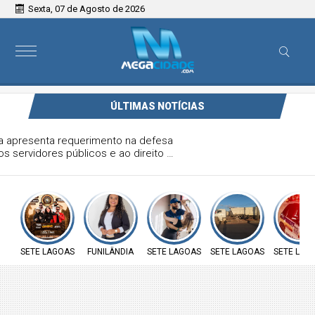
Sexta, 07 de Agosto de 2026
ÚLTIMAS NOTÍCIAS
Vereadora Carol Moura apresenta requerimento na defesa
sobre insalubridade aos servidores públicos e ao direito à
moradia das famílias do loteamento José João da Rocha
SETE LAGOAS
FUNILÂNDIA
SETE LAGOAS
SETE LAGOAS
SETE LAG