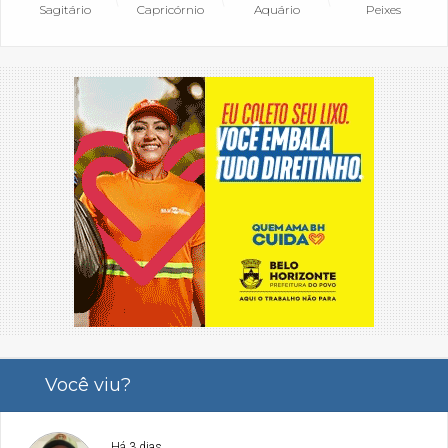
Sagitário
Capricórnio
Aquário
Peixes
Você viu?
Há 3 dias