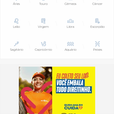
Áries
Touro
Gêmeos
Câncer
Leão
Virgem
Libra
Escorpião
Sagitário
Capricórnio
Aquário
Peixes