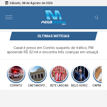
Sábado, 08 de Agosto de 2026
ÚLTIMAS NOTÍCIAS
Caetanópolis recebe lançamento de coleção inspirada na
história têxtil da cidade neste sábado
CORINTO
CAETANÓPOLIS
SETE LAGOAS
BELO HORIZONTE
CAPIM BR