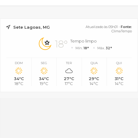
Sete Lagoas, MG
Atualizado às 05h01 -
Fonte:
ClimaTempo
18°
Tempo limpo
Mín.
18°
Máx.
32°
DOM
SEG
TER
QUA
QUI
34°C
34°C
27°C
29°C
31°C
18°C
19°C
17°C
14°C
14°C