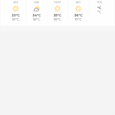
SEX
SÁB
DOM
SEG
TER
°C
°C
33°C
34°C
35°C
36°C
16°C
18°C
18°C
19°C