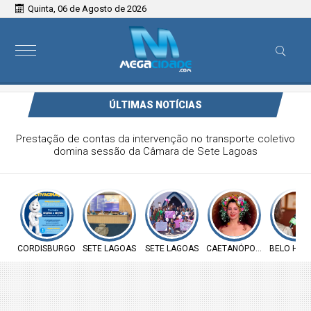
Quinta, 06 de Agosto de 2026
ÚLTIMAS NOTÍCIAS
Prefeitura de Cordisburgo inicia Campanha Nacional de
Multivacinação para crianças e adolescentes
CORDISBURGO
SETE LAGOAS
SETE LAGOAS
CAETANÓPOLIS
BELO HOR