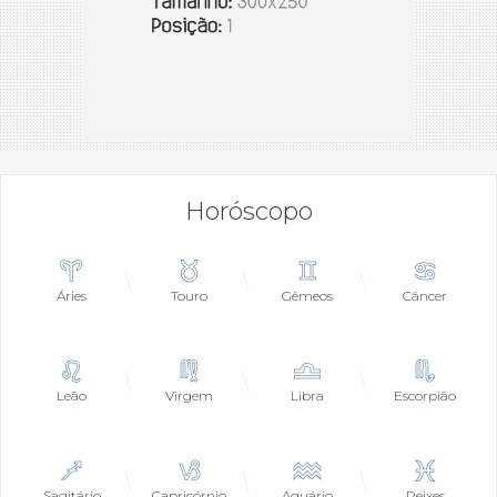
Horóscopo
Áries
Touro
Gêmeos
Câncer
Leão
Virgem
Libra
Escorpião
Sagitário
Capricórnio
Aquário
Peixes