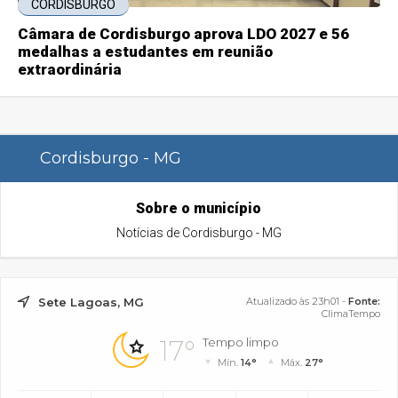
CORDISBURGO
Câmara de Cordisburgo aprova LDO 2027 e 56
medalhas a estudantes em reunião
extraordinária
Cordisburgo - MG
Sobre o município
Notícias de Cordisburgo - MG
Sete Lagoas, MG
Atualizado às 23h01 -
Fonte:
ClimaTempo
17°
Tempo limpo
Mín.
14°
Máx.
27°