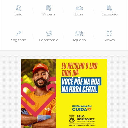
Leão
Virgem
Libra
Escorpião
Sagitário
Capricórnio
Aquário
Peixes