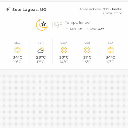
Sete Lagoas, MG
Atualizado às 03h01 -
Fonte:
ClimaTempo
19°
Tempo limpo
Mín.
19°
Máx.
32°
SEG
TER
QUA
QUI
SEX
34°C
29°C
30°C
31°C
34°C
19°C
17°C
14°C
15°C
17°C