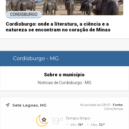
CORDISBURGO
Cordisburgo: onde a literatura, a ciência e a
natureza se encontram no coração de Minas
Cordisburgo - MG
Sobre o município
Notícias de Cordisburgo - MG
Sete Lagoas, MG
Atualizado às 03h01 -
Fonte:
ClimaTempo
19°
Tempo limpo
Mín.
19°
Máx.
32°