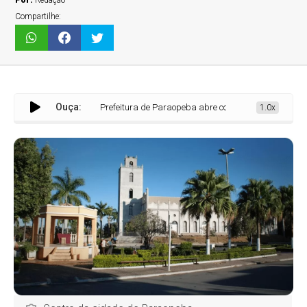
Por:
Redação
Compartilhe:
Ouça:
Prefeitura de Paraopeba abre consulta pública online para amp
1.0x