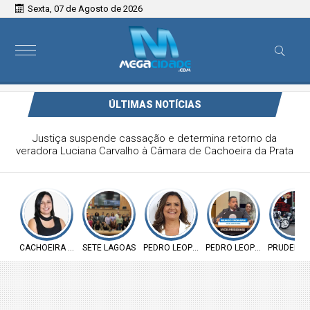
Sexta, 07 de Agosto de 2026
ÚLTIMAS NOTÍCIAS
Câmara de Sete Lagoas debate plano municipal de
enfrentamento à violência contra a mulher
CACHOEIRA DA PRATA
SETE LAGOAS
PEDRO LEOPOLDO
PEDRO LEOPOLDO
PRUDENTE