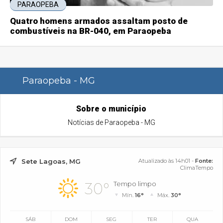
PARAOPEBA
Quatro homens armados assaltam posto de
combustíveis na BR-040, em Paraopeba
Paraopeba - MG
Sobre o município
Notícias de Paraopeba - MG
Sete Lagoas, MG
Atualizado às 14h01 -
Fonte:
ClimaTempo
30°
Tempo limpo
Mín.
16°
Máx.
30°
SÁB
DOM
SEG
TER
QUA