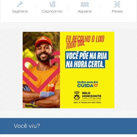
Sagitário
Capricórnio
Aquário
Peixes
Você viu?