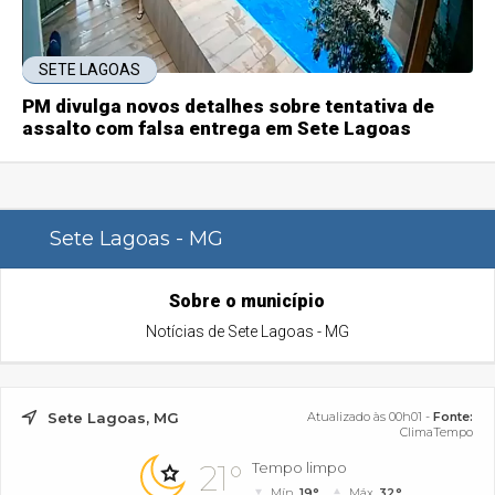
SETE LAGOAS
PM divulga novos detalhes sobre tentativa de
assalto com falsa entrega em Sete Lagoas
Sete Lagoas - MG
Sobre o município
Notícias de Sete Lagoas - MG
Sete Lagoas, MG
Atualizado às 00h01 -
Fonte:
ClimaTempo
21°
Tempo limpo
Mín.
19°
Máx.
32°