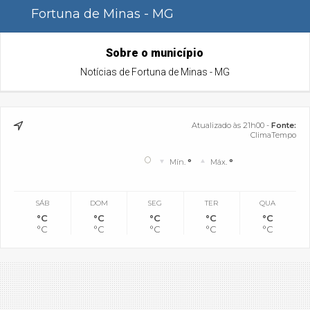
Fortuna de Minas - MG
Sobre o município
Notícias de Fortuna de Minas - MG
Atualizado às 21h00 -
Fonte:
ClimaTempo
°
Mín.
°
Máx.
°
SÁB
DOM
SEG
TER
QUA
°C
°C
°C
°C
°C
°C
°C
°C
°C
°C