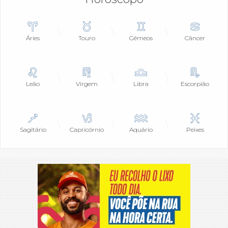
Áries
Touro
Gêmeos
Câncer
Leão
Virgem
Libra
Escorpião
Sagitário
Capricórnio
Aquário
Peixes