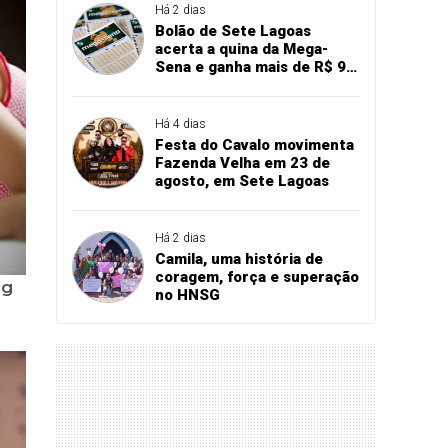
Há 2 dias
Bolão de Sete Lagoas
acerta a quina da Mega-
Sena e ganha mais de R$ 94
mil
Há 4 dias
Festa do Cavalo movimenta
Fazenda Velha em 23 de
agosto, em Sete Lagoas
Há 2 dias
Camila, uma história de
coragem, força e superação
no HNSG