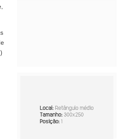
e,
as
de
)