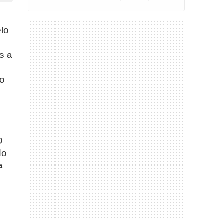
lo
ns a
ão
o
O
do
a