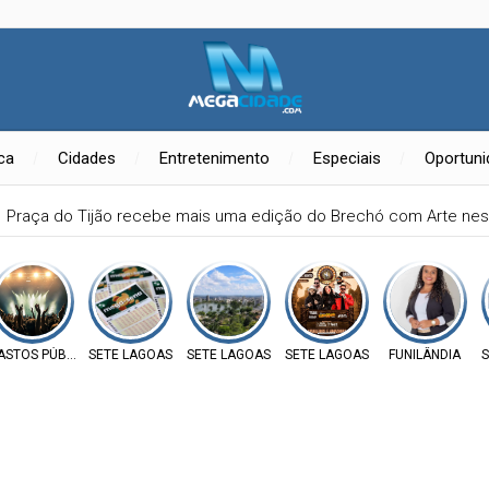
ica
Cidades
Entretenimento
Especiais
Oportun
Praça do Tijão recebe mais uma edição do Brechó com Arte ne
ASTOS PÚBLICOS
SETE LAGOAS
SETE LAGOAS
SETE LAGOAS
FUNILÂNDIA
S