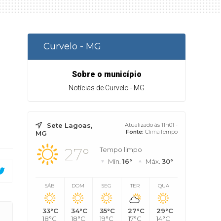
Curvelo - MG
Sobre o município
Notícias de Curvelo - MG
Sete Lagoas,
Atualizado às 11h01 -
Fonte:
ClimaTempo
MG
27°
Tempo limpo
Mín.
16°
Máx.
30°
SÁB
DOM
SEG
TER
QUA
33°C
34°C
35°C
27°C
29°C
 pagar dívida de Minas
18°C
18°C
19°C
17°C
14°C