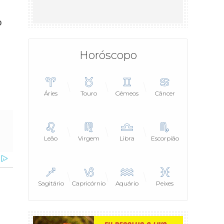
o
Horóscopo
Áries
Touro
Gêmeos
Câncer
Leão
Virgem
Libra
Escorpião
Sagitário
Capricórnio
Aquário
Peixes