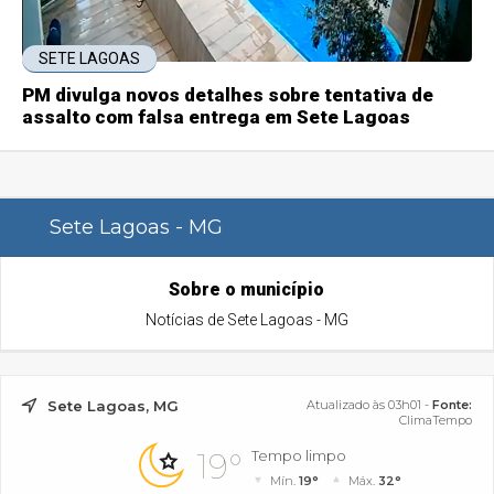
SETE LAGOAS
PM divulga novos detalhes sobre tentativa de
assalto com falsa entrega em Sete Lagoas
Sete Lagoas - MG
Sobre o município
Notícias de Sete Lagoas - MG
Sete Lagoas, MG
Atualizado às 03h01 -
Fonte:
ClimaTempo
19°
Tempo limpo
Mín.
19°
Máx.
32°