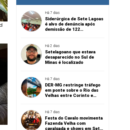
Há 7 dias
Siderúrgica de Sete Lagoas
é alvo de denúncia após
demissão de 122
funcionários sem
pagamento das rescisões
Há 2 dias
Setelagoano que estava
desaparecido no Sul de
Minas é localizado
Há 7 dias
DER-MG restringe tráfego
em ponte sobre o Rio das
Velhas entre Corinto e
Santo Hipólito
Há 7 dias
Festa do Cavalo movimenta
Fazenda Velha com
cavalgada e shows em Sete