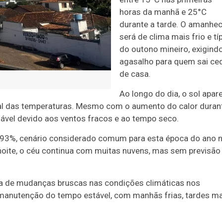
horas da manhã e 25°C
durante a tarde. O amanhe
será de clima mais frio e tí
do outono mineiro, exigind
agasalho para quem sai ce
de casa.
Ao longo do dia, o sol apar
dual das temperaturas. Mesmo com o aumento do calor duran
ável devido aos ventos fracos e ao tempo seco.
 e 93%, cenário considerado comum para esta época do ano 
 noite, o céu continua com muitas nuvens, mas sem previsão
a de mudanças bruscas nas condições climáticas nos
manutenção do tempo estável, com manhãs frias, tardes ma