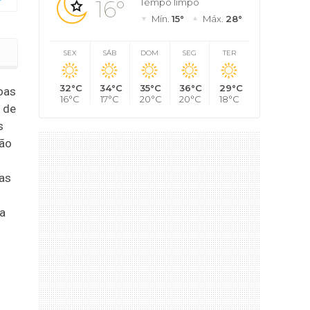
16°
Tempo limpo
Mín.
15°
Máx.
28°
isão
SEX
SÁB
DOM
SEG
TER
32°C
34°C
35°C
36°C
29°C
oas
16°C
17°C
20°C
20°C
18°C
 de
s
são
tas
va