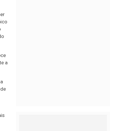
cer
pico
o
do
ece
te a
na
 de
is