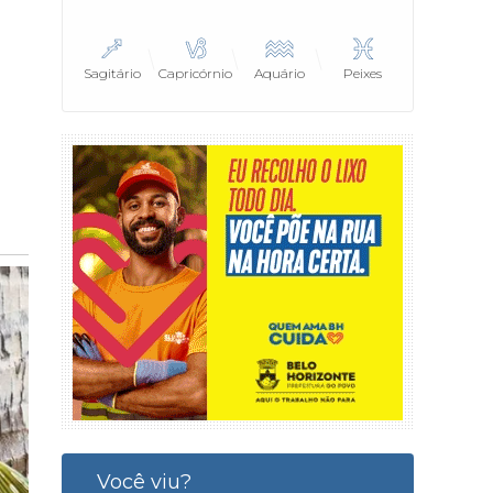
Sagitário
Capricórnio
Aquário
Peixes
Você viu?