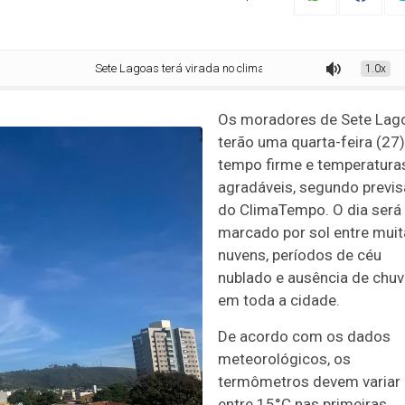
Sete Lagoas terá virada no clima ao longo desta quarta-feira; veja prev
1.0x
Os moradores de Sete Lag
terão uma quarta-feira (27)
tempo firme e temperatura
agradáveis, segundo previ
do ClimaTempo. O dia será
marcado por sol entre mui
nuvens, períodos de céu
nublado e ausência de chu
em toda a cidade.
De acordo com os dados
meteorológicos, os
termômetros devem variar
entre 15°C nas primeiras