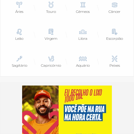
Áries
Touro
Gêmeos
Câncer
Leão
Virgem
Libra
Escorpião
Sagitário
Capricórnio
Aquário
Peixes