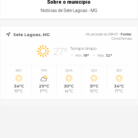
Sobre o município
Notícias de Sete Lagoas - MG
Sete Lagoas, MG
Atualizado às 09h01 -
Fonte:
ClimaTempo
27°
Tempo limpo
Mín.
19°
Máx.
32°
SEG
TER
QUA
QUI
SEX
34°C
29°C
30°C
31°C
34°C
19°C
17°C
14°C
15°C
17°C