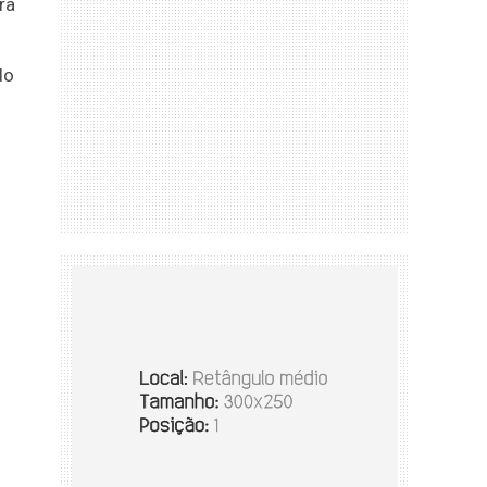
ra
do