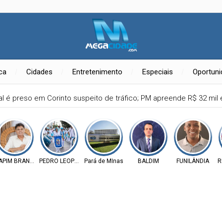
ica
Cidades
Entretenimento
Especiais
Oportun
l é preso em Corinto suspeito de tráfico; PM apreende R$ 32 mil
APIM BRANCO
PEDRO LEOPOLDO
Pará de MInas
BALDIM
FUNILÂNDIA
R