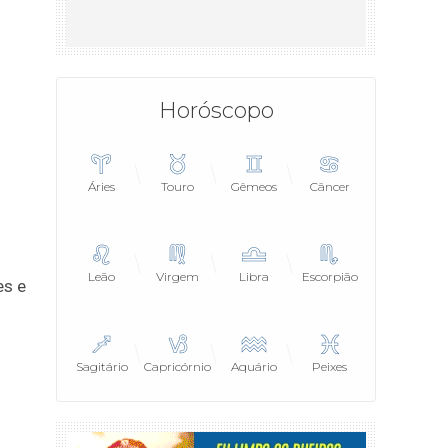
Horóscopo
Áries
Touro
Gêmeos
Câncer
Leão
Virgem
Libra
Escorpião
es e
Sagitário
Capricórnio
Aquário
Peixes