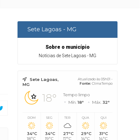
Sete Lagoas - MG
m
Sobre o município
Notícias de Sete Lagoas - MG
Sete Lagoas,
Atualizado às 05h01 -
Fonte:
ClimaTempo
MG
18°
Tempo limpo
Mín.
18°
Máx.
32°
DOM
SEG
TER
QUA
QUI
34°C
34°C
27°C
29°C
31°C
0% da frota paralisada
18°C
19°C
17°C
14°C
14°C