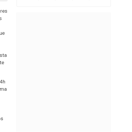
ores
s
ue
sta
te
 4h
rma
os