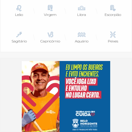
Leão
Virgem
Libra
Escorpião
Sagitário
Capricórnio
Aquário
Peixes