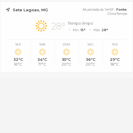
Sete Lagoas, MG
Atualizado às 14h01 -
Fonte:
ClimaTempo
28°
Tempo limpo
Mín.
15°
Máx.
28°
SEX
SÁB
DOM
SEG
TER
32°C
34°C
35°C
36°C
29°C
16°C
17°C
20°C
20°C
18°C