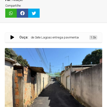
Por:
Redação
Compartilhe:
Ouça:
Prefeitura de Sete Lagoas entrega pavimentação do Beco do Kuwait após mais
1.0x