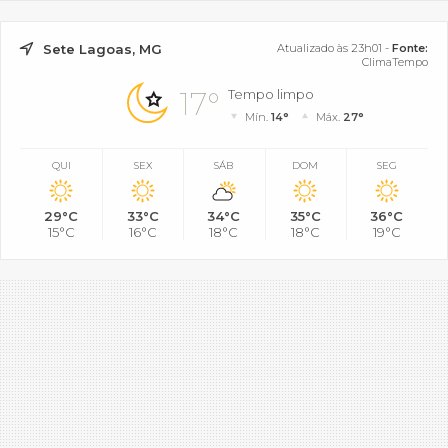
Sete Lagoas, MG
Atualizado às 23h01 -
Fonte:
ClimaTempo
17°
Tempo limpo
Mín.
14°
Máx.
27°
QUI
SEX
SÁB
DOM
SEG
29°C
33°C
34°C
35°C
36°C
15°C
16°C
18°C
18°C
19°C