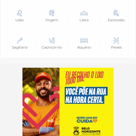
Leão
Virgem
Libra
Escorpião
Sagitário
Capricórnio
Aquário
Peixes