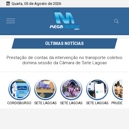
Quarta, 05 de Agosto de 2026
ÚLTIMAS NOTÍCIAS
Prefeitura de Cordisburgo inicia Campanha Nacional de
Multivacinação para crianças e adolescentes
CORDISBURGO
SETE LAGOAS
SETE LAGOAS
SETE LAGOAS
PRUDENTE