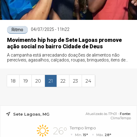
04/07/2025 - 11h22
Ritmo
Movimento hip hop de Sete Lagoas promove
ação social no bairro Cidade de Deus
A campanha está arrecadando doações de alimentos não
perecíveis, agasalhos, calçados, roupas, brinquedos, itens de
higiene pessoal
18
19
20
21
22
23
24
Sete Lagoas, MG
Atualizado às 17h01 -
Fonte:
ClimaTempo
26°
Tempo limpo
Mín.
15°
Máx.
28°