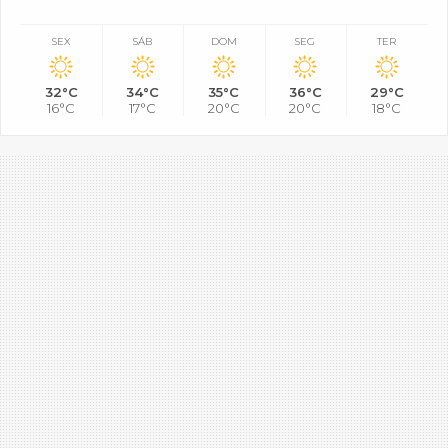
SEX
SÁB
DOM
SEG
TER
32°C
34°C
35°C
36°C
29°C
16°C
17°C
20°C
20°C
18°C