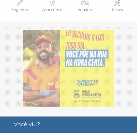
Sagitário
Capricórnio
Aquário
Peixes
Você viu?