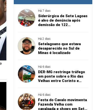
Há 7 dias
Siderúrgica de Sete Lagoas
é alvo de denúncia após
demissão de 122
funcionários sem
pagamento das rescisões
Há 2 dias
Setelagoano que estava
desaparecido no Sul de
Minas é localizado
Há 6 dias
DER-MG restringe tráfego
em ponte sobre o Rio das
Velhas entre Corinto e
Santo Hipólito
Há 6 dias
Festa do Cavalo movimenta
Fazenda Velha com
cavalgada e shows em Sete