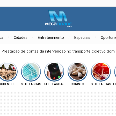
ica
Cidades
Entretenimento
Especiais
Oportun
Prestação de contas da intervenção no transporte coletivo do
RUDENTE DE MORAIS
SETE LAGOAS
SETE LAGOAS
CORINTO
SETE LAGOAS
E