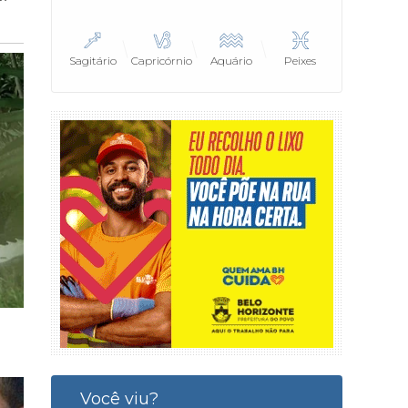
Sagitário
Capricórnio
Aquário
Peixes
Você viu?