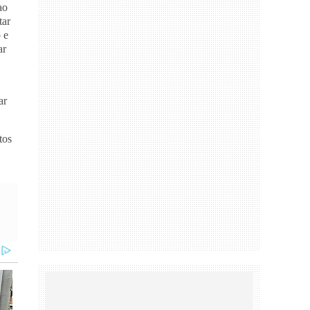
ao
tar
 e
ar
ar
tos