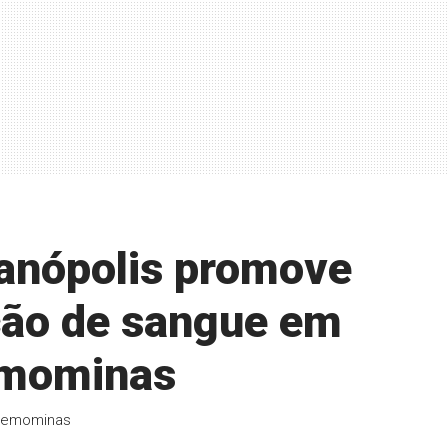
tanópolis promove
ão de sangue em
emominas
 Hemominas