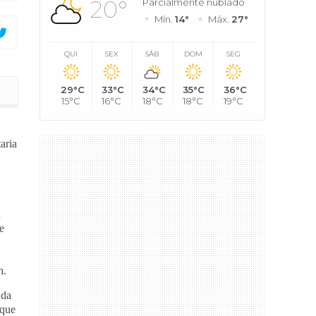
20°
Parcialmente nublado
Mín.
14°
Máx.
27°
QUI
SEX
SÁB
DOM
SEG
29°C
33°C
34°C
35°C
36°C
ceria com a Hemominas
15°C
16°C
18°C
18°C
19°C
aria
á
e
h.
 da
que